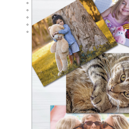
Portalápices Personalizados
Puzles Personalizados
Juegos de Mesa
Alfombrillas Personalizadas
Lámparas LED