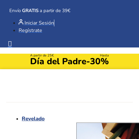
Ir
al
Envío
GRATIS
a partir de 39€
contenido
Iniciar Sesión
Regístrate
A partir de 25€
Hasta
Día del Padre
-30%
Revelado