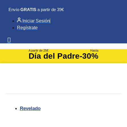
Ir
Envío
GRATIS
a partir de 39€
al
contenido
Iniciar Sesión
Regístrate
A partir de 25€
Hasta
Día del Padre
-30%
Revelado