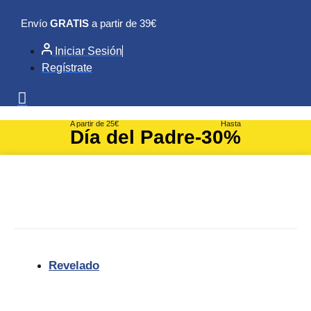
Ir
Envío
GRATIS
a partir de 39€
al
contenido
Iniciar Sesión
Regístrate
A partir de 25€
Hasta
Día del Padre
-30%
Revelado