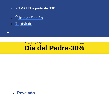
Ir
Envío
GRATIS
a partir de 39€
al
contenido
Iniciar Sesión
Regístrate
A partir de 25€
Hasta
Día del Padre
-30%
Revelado