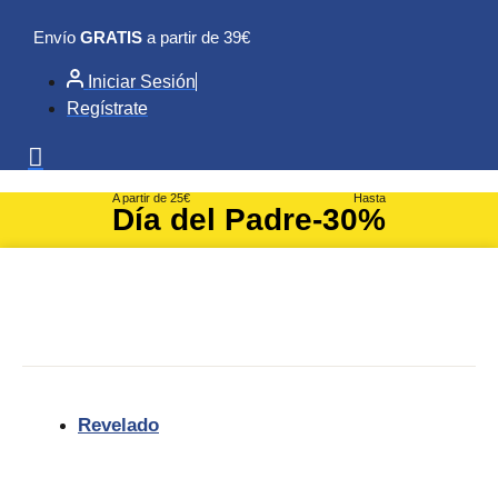
Ir
Envío
GRATIS
a partir de 39€
al
contenido
Iniciar Sesión
Regístrate
A partir de 25€
Hasta
Día del Padre
-30%
Revelado