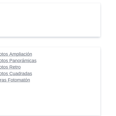
otos Ampliación
otos Panorámicas
otos Retro
otos Cuadradas
iras Fotomatón