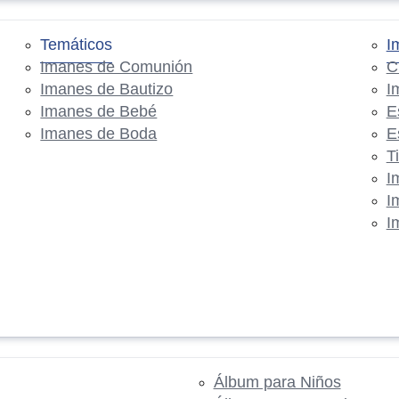
Temáticos
I
Imanes de Comunión
C
Imanes de Bautizo
I
Imanes de Bebé
E
Imanes de Boda
E
T
I
I
I
Álbum para Niños