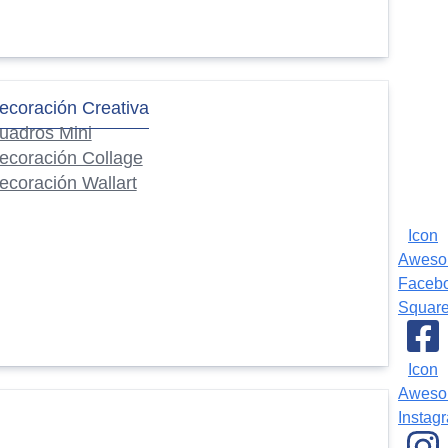
ecoración Creativa
uadros Mini
ecoración Collage
ecoración Wallart
Icon
Awes
Faceb
Squar
Icon
Awes
Instag