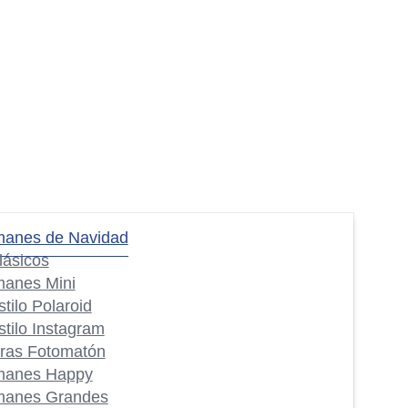
manes de Navidad
lásicos
manes Mini
stilo Polaroid
stilo Instagram
iras Fotomatón
manes Happy
manes Grandes