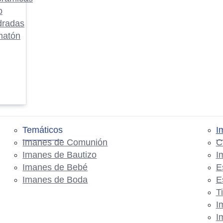
o
dradas
matón
Temáticos
I
Imanes de Comunión
C
Imanes de Bautizo
I
Imanes de Bebé
E
Imanes de Boda
E
T
I
I