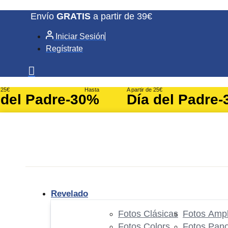
Ir
Envío
GRATIS
a partir de 39€
al
Iniciar Sesión
contenido
Regístrate
e 25€
Hasta
A partir de 25€
 del Padre
-30%
Día del Padre
-
Revelado
Fotos Clásicas
Fotos Ampl
Fotos Colors
Fotos Pan