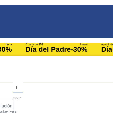
Hasta
A partir de 25€
Hasta
A partir d
30%
Día del Padre
-30%
Día
Buscar
iación
orámicas