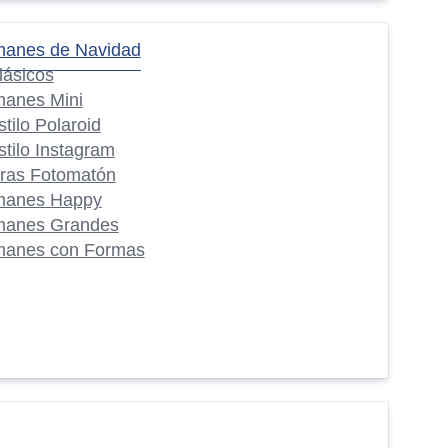
manes de Navidad
lásicos
manes Mini
stilo Polaroid
stilo Instagram
iras Fotomatón
manes Happy
manes Grandes
manes con Formas