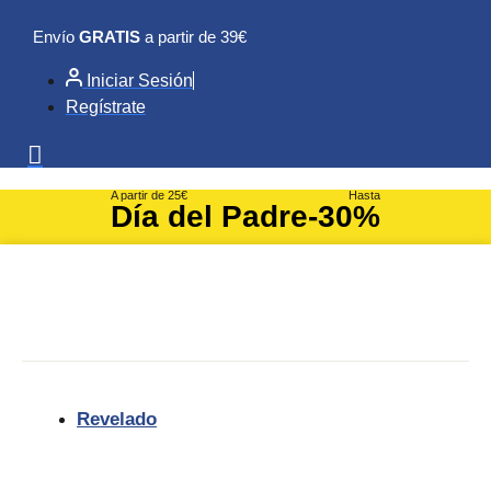
Ir
Envío
GRATIS
a partir de 39€
al
contenido
Iniciar Sesión
Regístrate
A partir de 25€
Hasta
Día del Padre
-30%
Revelado