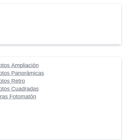
otos Ampliación
otos Panorámicas
otos Retro
otos Cuadradas
iras Fotomatón