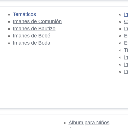
Temáticos
I
Imanes de Comunión
C
Imanes de Bautizo
I
Imanes de Bebé
E
Imanes de Boda
E
T
I
I
I
Álbum para Niños