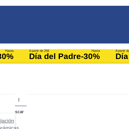
Hasta
A partir de 25€
Hasta
A partir d
30%
Día del Padre
-30%
Día
Buscar
iación
orámicas