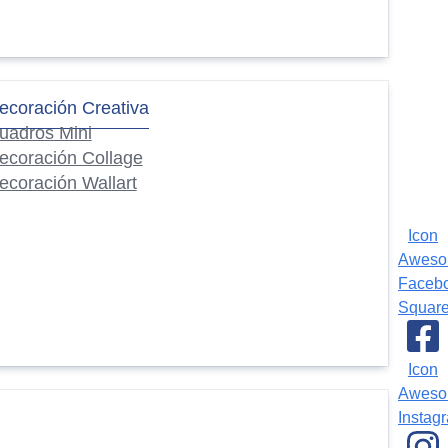
ecoración Creativa
uadros Mini
ecoración Collage
ecoración Wallart
Icon
Awes
Faceb
Squar
Icon
Awes
Instag