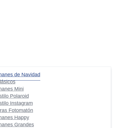
manes de Navidad
lásicos
manes Mini
stilo Polaroid
stilo Instagram
iras Fotomatón
manes Happy
manes Grandes