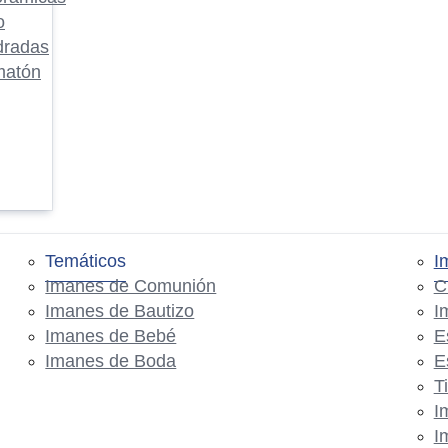
o
dradas
matón
Temáticos
I
Imanes de Comunión
C
Imanes de Bautizo
I
Imanes de Bebé
E
Imanes de Boda
E
T
I
I