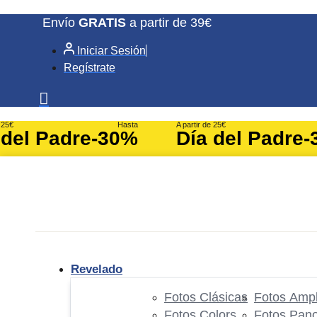
Ir
Envío
GRATIS
a partir de 39€
al
Iniciar Sesión
contenido
Regístrate
e 25€
Hasta
A partir de 25€
 del Padre
-30%
Día del Padre
-
Revelado
Fotos Clásicas
Fotos Ampl
Fotos Colors
Fotos Pan