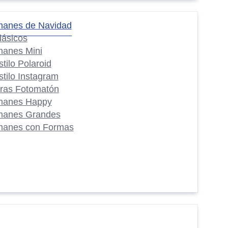
manes de Navidad
lásicos
manes Mini
stilo Polaroid
stilo Instagram
iras Fotomatón
manes Happy
manes Grandes
manes con Formas