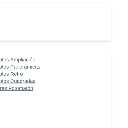
otos Ampliación
otos Panorámicas
otos Retro
otos Cuadradas
iras Fotomatón