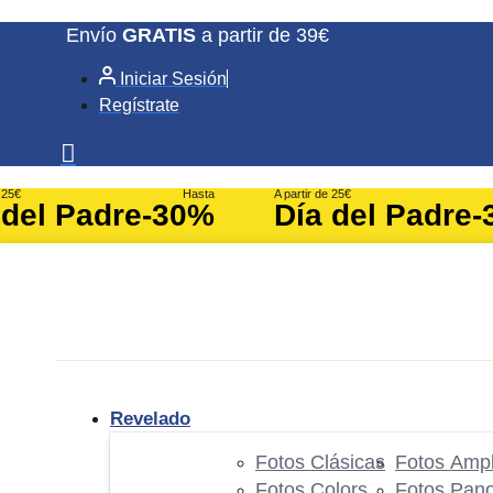
Ir
Envío
GRATIS
a partir de 39€
al
Iniciar Sesión
contenido
Regístrate
e 25€
Hasta
A partir de 25€
 del Padre
-30%
Día del Padre
-
Revelado
Fotos Clásicas
Fotos Ampl
Fotos Colors
Fotos Pan