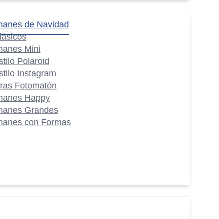
manes de Navidad
lásicos
manes Mini
stilo Polaroid
stilo Instagram
iras Fotomatón
manes Happy
manes Grandes
manes con Formas