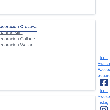
ecoración Creativa
uadros Mini
ecoración Collage
ecoración Wallart
Icon
Awes
Faceb
Squar
Icon
Awes
Instag