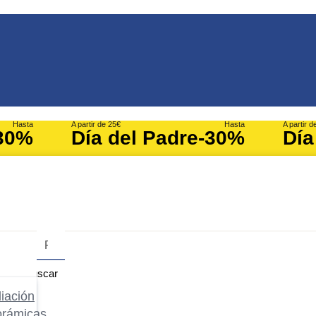
Hasta
A partir de 25€
Hasta
A partir d
30%
Día del Padre
-30%
Día
Buscar
iación
orámicas