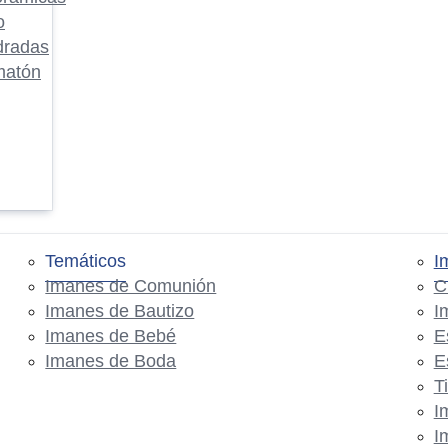
o
dradas
matón
Temáticos
I
Imanes de Comunión
C
Imanes de Bautizo
I
Imanes de Bebé
E
Imanes de Boda
E
T
I
I