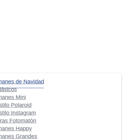
manes de Navidad
lásicos
manes Mini
stilo Polaroid
stilo Instagram
iras Fotomatón
manes Happy
manes Grandes