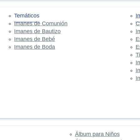
Temáticos
I
Imanes de Comunión
C
Imanes de Bautizo
I
Imanes de Bebé
E
Imanes de Boda
E
T
I
I
I
Álbum para Niños