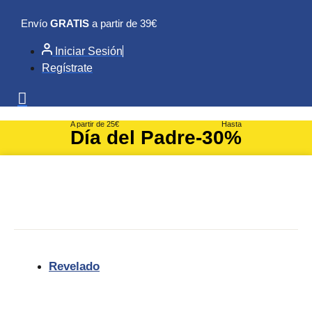
Ir
Envío
GRATIS
a partir de 39€
al
contenido
Iniciar Sesión
Regístrate
A partir de 25€
Hasta
Día del Padre
-30%
Revelado