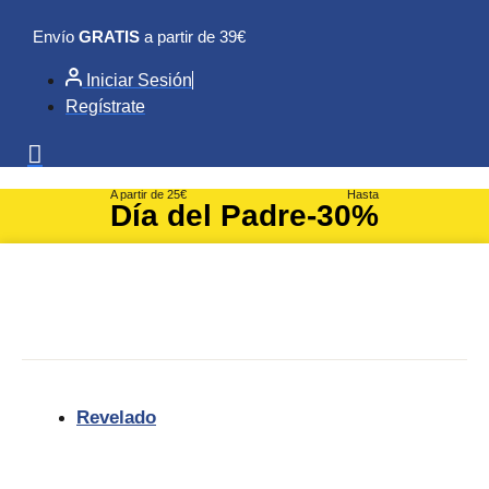
Ir
Envío
GRATIS
a partir de 39€
al
contenido
Iniciar Sesión
Regístrate
A partir de 25€
Hasta
Día del Padre
-30%
Revelado