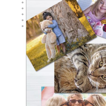
Portalápices Personalizados
Puzles Personalizados
Juegos de Mesa
Alfombrillas Personalizadas
Lámparas LED