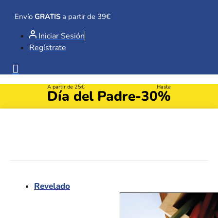
Ir
al
Envío
GRATIS
a partir de 39€
contenido
Iniciar Sesión
Regístrate
A partir de 25€
Hasta
Día del Padre
-30%
Revelado