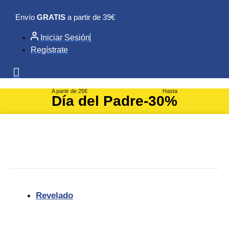
Ir
Envío
GRATIS
a partir de 39€
al
contenido
Iniciar Sesión
Regístrate
A partir de 25€
Hasta
Día del Padre
-30%
Revelado