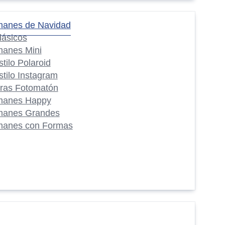
manes de Navidad
lásicos
manes Mini
stilo Polaroid
stilo Instagram
iras Fotomatón
manes Happy
manes Grandes
manes con Formas