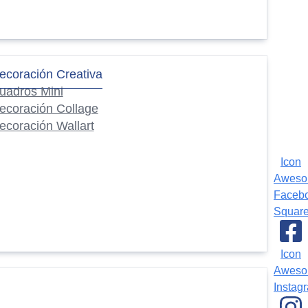
ecoración Creativa
uadros Mini
ecoración Collage
ecoración Wallart
Icon
Awes
Faceb
Squar
Icon
Awes
Instag