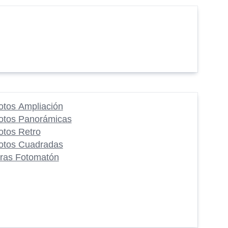
otos Ampliación
otos Panorámicas
otos Retro
otos Cuadradas
iras Fotomatón