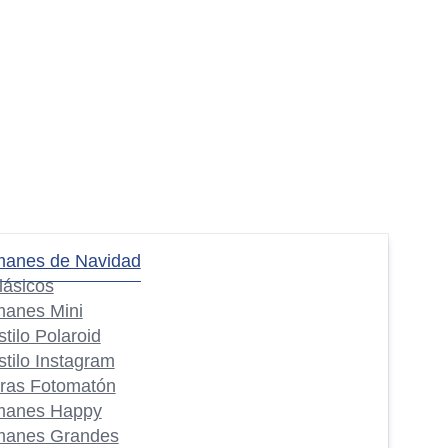
manes de Navidad
lásicos
manes Mini
stilo Polaroid
stilo Instagram
iras Fotomatón
manes Happy
manes Grandes