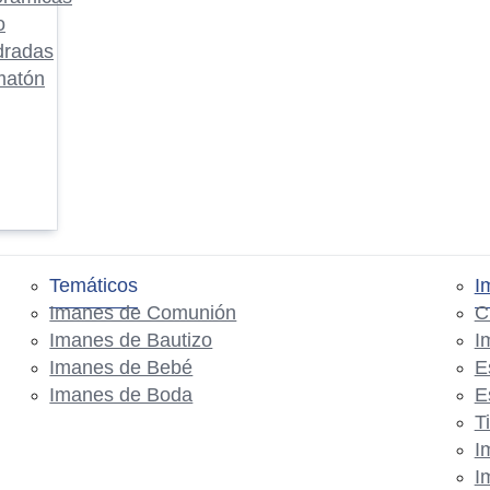
o
dradas
matón
Temáticos
I
Imanes de Comunión
C
Imanes de Bautizo
I
Imanes de Bebé
E
Imanes de Boda
E
T
I
I