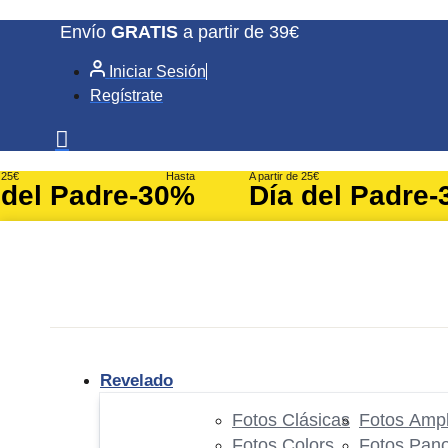
Ir
Envío
GRATIS
a partir de 39€
al
Iniciar Sesión
contenido
Regístrate
e 25€
Hasta
A partir de 25€
 del Padre
-30%
Día del Padre
-
Revelado
Fotos Clásicas
Fotos Ampl
Fotos Colors
Fotos Pan