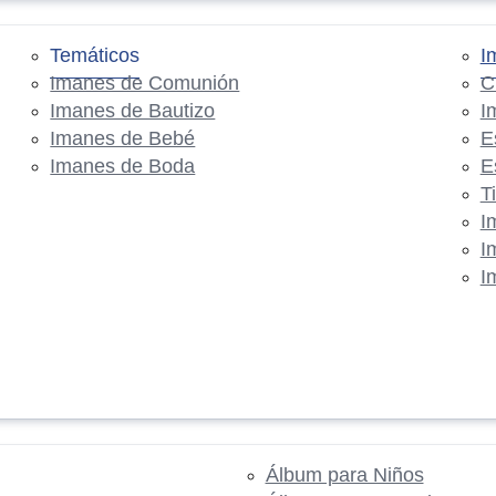
Temáticos
I
Imanes de Comunión
C
Imanes de Bautizo
I
Imanes de Bebé
E
Imanes de Boda
E
T
I
I
I
Álbum para Niños