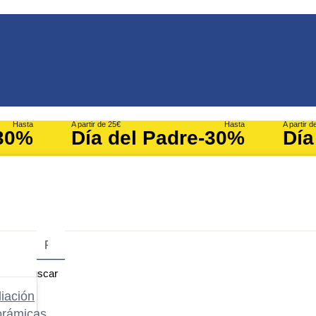
Hasta
A partir de 25€
Hasta
A partir d
30%
Día del Padre
-30%
Día
Buscar
iación
orámicas