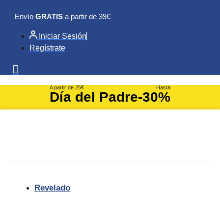
Ir
Envío
GRATIS
a partir de 39€
al
contenido
Iniciar Sesión
Regístrate
A partir de 25€
Hasta
Día del Padre
-30%
Revelado