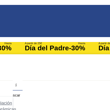
Hasta
A partir de 25€
Hasta
A partir d
30%
Día del Padre
-30%
Día
Buscar
iación
orámicas