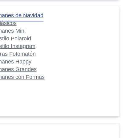
manes de Navidad
lásicos
manes Mini
stilo Polaroid
stilo Instagram
iras Fotomatón
manes Happy
manes Grandes
manes con Formas