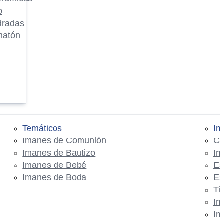
o
dradas
matón
Temáticos
I
Imanes de Comunión
C
Imanes de Bautizo
I
Imanes de Bebé
E
Imanes de Boda
E
T
I
I