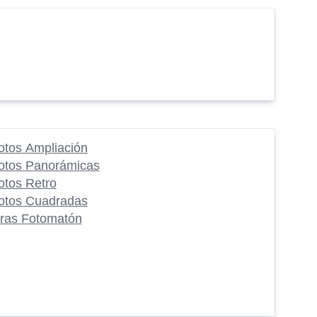
otos Ampliación
otos Panorámicas
otos Retro
otos Cuadradas
iras Fotomatón