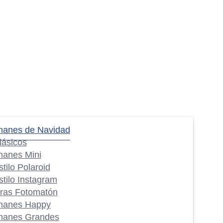
manes de Navidad
lásicos
manes Mini
stilo Polaroid
stilo Instagram
iras Fotomatón
manes Happy
manes Grandes