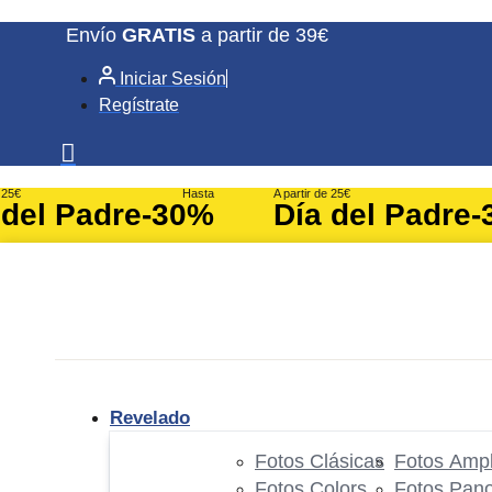
Ir
Envío
GRATIS
a partir de 39€
al
Iniciar Sesión
contenido
Regístrate
e 25€
Hasta
A partir de 25€
 del Padre
-30%
Día del Padre
-
Revelado
Fotos Clásicas
Fotos Ampl
Fotos Colors
Fotos Pan