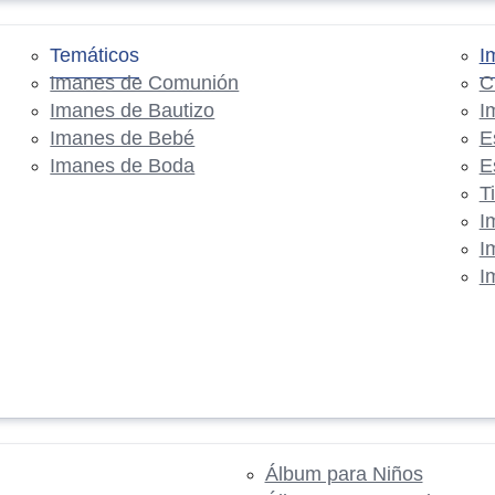
Temáticos
I
Imanes de Comunión
C
Imanes de Bautizo
I
Imanes de Bebé
E
Imanes de Boda
E
T
I
I
I
Álbum para Niños