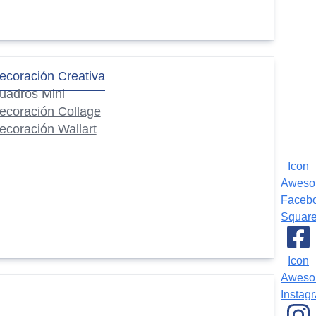
ecoración Creativa
uadros Mini
ecoración Collage
ecoración Wallart
Icon
Awes
Faceb
Squar
Icon
Awes
Instag