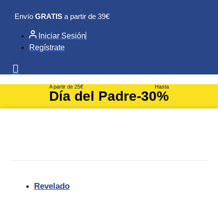
Ir
Envío
GRATIS
a partir de 39€
al
contenido
Iniciar Sesión
Regístrate
A partir de 25€
Hasta
Día del Padre
-30%
Revelado