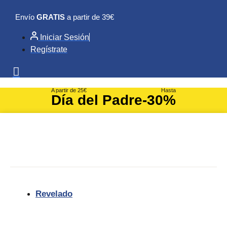
Ir
Envío
GRATIS
a partir de 39€
al
contenido
Iniciar Sesión
Regístrate
A partir de 25€
Hasta
Día del Padre
-30%
Revelado