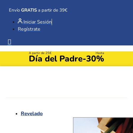
Ir
al
Envío
GRATIS
a partir de 39€
contenido
Iniciar Sesión
Regístrate
A partir de 25€
Hasta
Día del Padre
-30%
Revelado