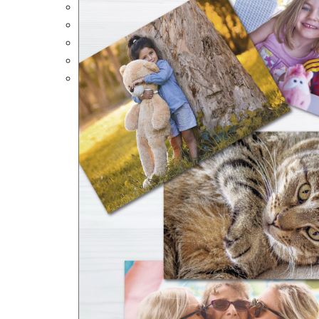
Portalápices Personalizados
Puzles Personalizados
Juegos de Mesa
Alfombrillas Personalizadas
Lámparas LED