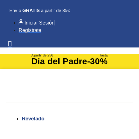
Ir
Envío
GRATIS
a partir de 39€
al
contenido
Iniciar Sesión
Regístrate
A partir de 25€
Hasta
Día del Padre
-30%
Revelado