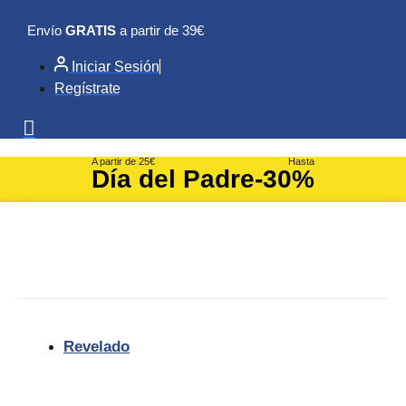
Ir
Envío
GRATIS
a partir de 39€
al
contenido
Iniciar Sesión
Regístrate
A partir de 25€
Hasta
Día del Padre
-30%
Revelado