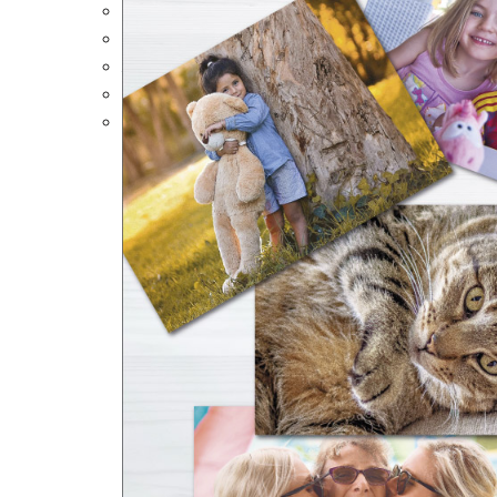
Portalápices Personalizados
Puzles Personalizados
Juegos de Mesa
Alfombrillas Personalizadas
Lámparas LED