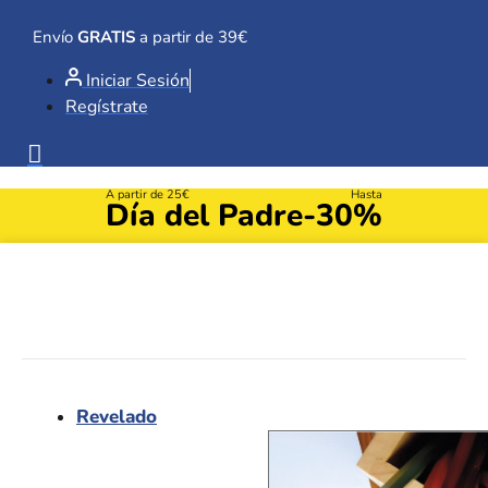
Ir
al
Envío
GRATIS
a partir de 39€
contenido
Iniciar Sesión
Regístrate
A partir de 25€
Hasta
Día del Padre
-30%
Revelado