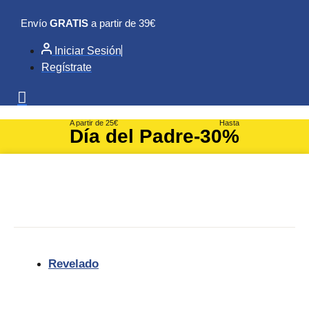
Ir
Envío
GRATIS
a partir de 39€
al
contenido
Iniciar Sesión
Regístrate
A partir de 25€
Hasta
Día del Padre
-30%
Revelado