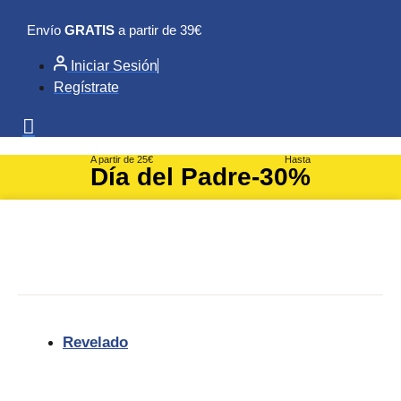
Ir
Envío
GRATIS
a partir de 39€
al
contenido
Iniciar Sesión
Regístrate
A partir de 25€
Hasta
Día del Padre
-30%
Revelado