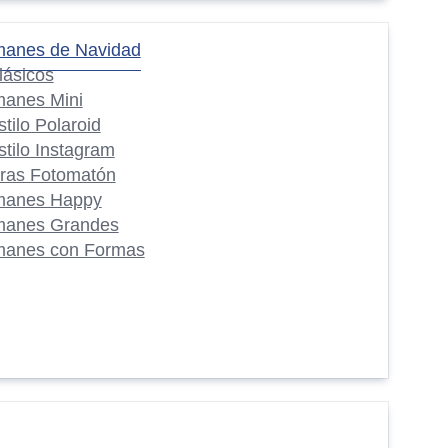
manes de Navidad
lásicos
manes Mini
stilo Polaroid
stilo Instagram
iras Fotomatón
manes Happy
manes Grandes
manes con Formas