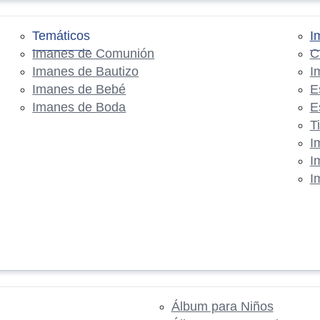
Temáticos
I
Imanes de Comunión
C
Imanes de Bautizo
I
Imanes de Bebé
E
Imanes de Boda
E
T
I
I
I
Álbum para Niños