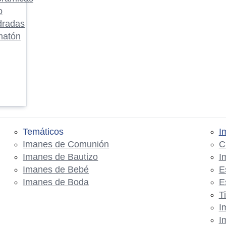
o
dradas
matón
Temáticos
I
Imanes de Comunión
C
Imanes de Bautizo
I
Imanes de Bebé
E
Imanes de Boda
E
T
I
I