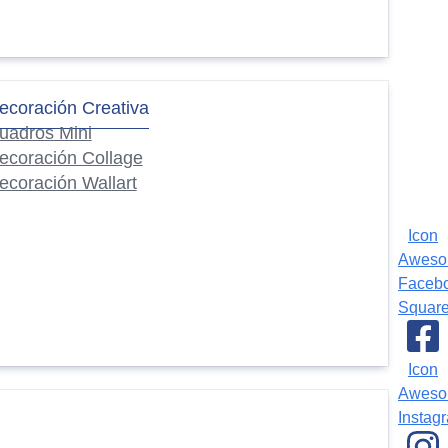
ecoración Creativa
uadros Mini
ecoración Collage
ecoración Wallart
Icon
Awes
Faceb
Squar
Icon
Awes
Instag