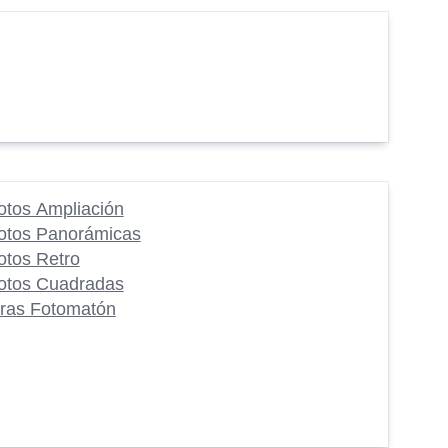
otos Ampliación
otos Panorámicas
otos Retro
otos Cuadradas
iras Fotomatón