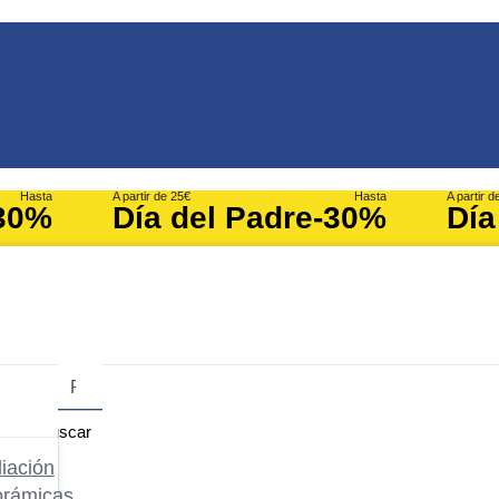
Hasta
A partir de 25€
Hasta
A partir d
30%
Día del Padre
-30%
Día
Buscar
iación
orámicas