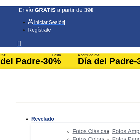
Ir
Envío
GRATIS
a partir de 39€
al
Iniciar Sesión
contenido
Regístrate
e 25€
Hasta
A partir de 25€
 del Padre
-30%
Día del Padre
-
Revelado
Fotos Clásicas
Fotos Ampl
Fotos Colors
Fotos Pan