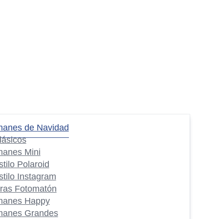
manes de Navidad
lásicos
manes Mini
stilo Polaroid
stilo Instagram
iras Fotomatón
manes Happy
manes Grandes