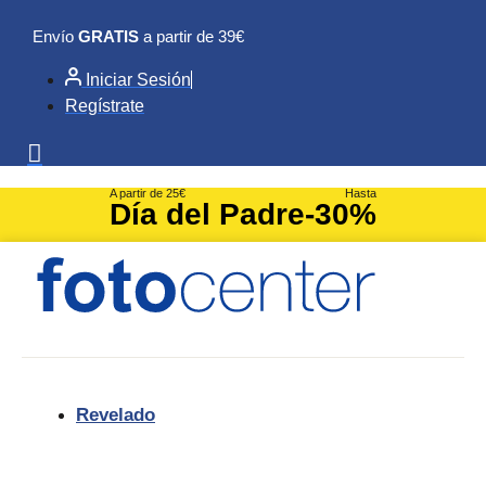
Ir
Envío
GRATIS
a partir de 39€
al
contenido
Iniciar Sesión
Regístrate
A partir de 25€
Hasta
Día del Padre
-30%
Revelado