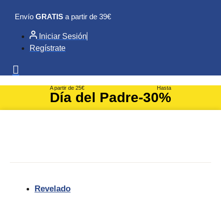
Ir
Envío
GRATIS
a partir de 39€
al
contenido
Iniciar Sesión
Regístrate
A partir de 25€
Hasta
Día del Padre
-30%
Revelado