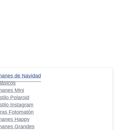
manes de Navidad
lásicos
manes Mini
stilo Polaroid
stilo Instagram
iras Fotomatón
manes Happy
manes Grandes