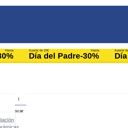
Hasta
A partir de 25€
Hasta
A partir d
30%
Día del Padre
-30%
Día
Buscar
iación
orámicas