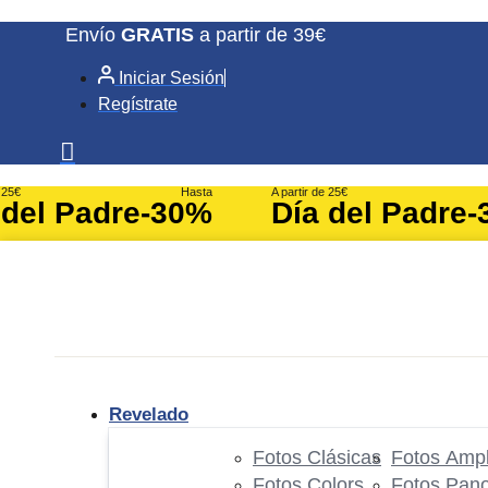
Ir
Envío
GRATIS
a partir de 39€
al
Iniciar Sesión
contenido
Regístrate
e 25€
Hasta
A partir de 25€
 del Padre
-30%
Día del Padre
-
Revelado
Fotos Clásicas
Fotos Ampl
Fotos Colors
Fotos Pan