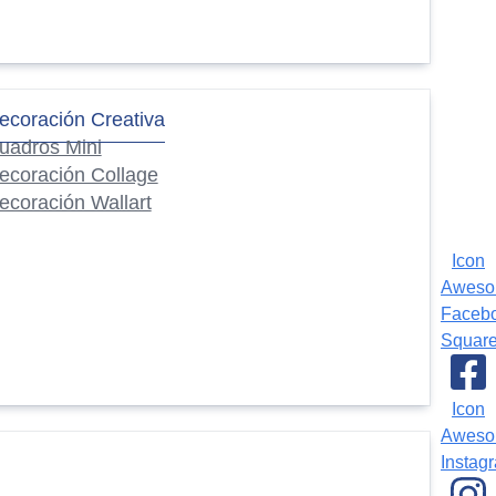
ecoración Creativa
uadros Mini
ecoración Collage
ecoración Wallart
Icon
Awes
Faceb
Squar
Icon
Awes
Instag