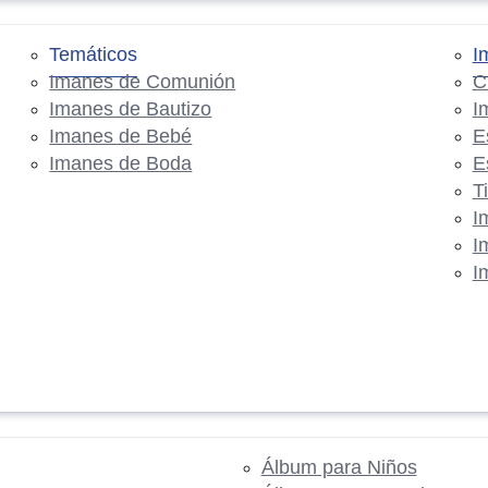
Temáticos
I
Imanes de Comunión
C
Imanes de Bautizo
I
Imanes de Bebé
E
Imanes de Boda
E
T
I
I
I
Álbum para Niños