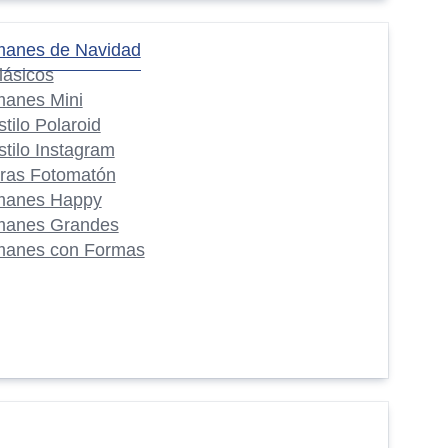
manes de Navidad
lásicos
manes Mini
stilo Polaroid
stilo Instagram
iras Fotomatón
manes Happy
manes Grandes
manes con Formas