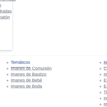
o
dradas
matón
Temáticos
I
Imanes de Comunión
C
Imanes de Bautizo
I
Imanes de Bebé
E
Imanes de Boda
E
T
I
I