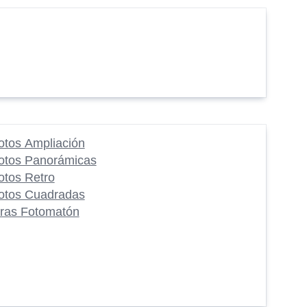
otos Ampliación
otos Panorámicas
otos Retro
otos Cuadradas
iras Fotomatón