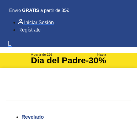
Ir
Envío
GRATIS
a partir de 39€
al
contenido
Iniciar Sesión
Regístrate
A partir de 25€
Hasta
Día del Padre
-30%
Revelado