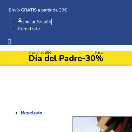
Ir
al
Envío
GRATIS
a partir de 39€
contenido
Iniciar Sesión
Regístrate
A partir de 25€
Hasta
Día del Padre
-30%
Revelado