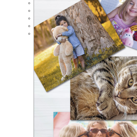
Portalápices Personalizados
Puzles Personalizados
Juegos de Mesa
Alfombrillas Personalizadas
Lámparas LED