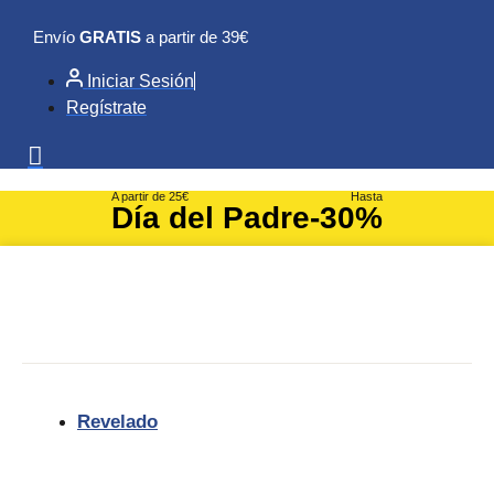
Ir
Envío
GRATIS
a partir de 39€
al
contenido
Iniciar Sesión
Regístrate
A partir de 25€
Hasta
Día del Padre
-30%
Revelado