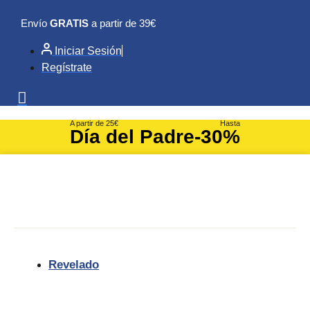
Ir
Envío
GRATIS
a partir de 39€
al
contenido
Iniciar Sesión
Regístrate
A partir de 25€
Hasta
Día del Padre
-30%
Revelado