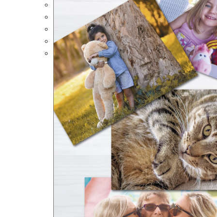
Portalápices Personalizados
Puzles Personalizados
Juegos de Mesa
Alfombrillas Personalizadas
Lámparas LED