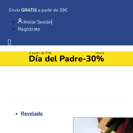
Ir
al
Envío
GRATIS
a partir de 39€
contenido
Iniciar Sesión
Regístrate
A partir de 25€
Hasta
Día del Padre
-30%
Revelado