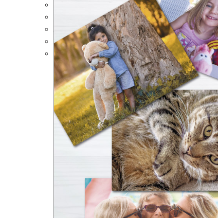
Portalápices Personalizados
Puzles Personalizados
Juegos de Mesa
Alfombrillas Personalizadas
Lámparas LED