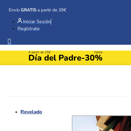
Ir
al
Envío
GRATIS
a partir de 39€
contenido
Iniciar Sesión
Regístrate
A partir de 25€
Hasta
Día del Padre
-30%
Revelado