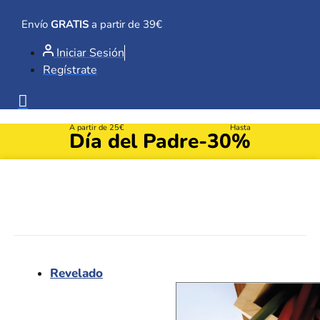
Ir
al
Envío
GRATIS
a partir de 39€
contenido
Iniciar Sesión
Regístrate
A partir de 25€
Hasta
Día del Padre
-30%
Revelado