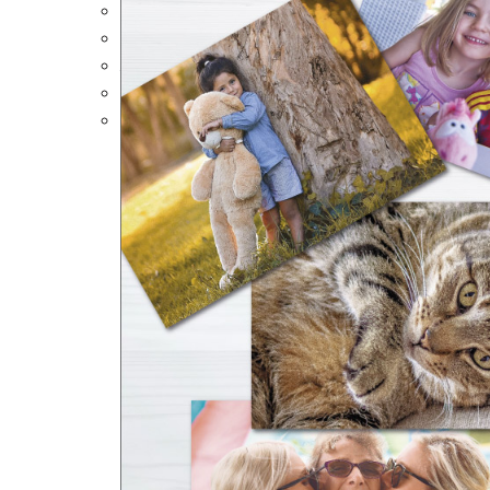
Portalápices Personalizados
Puzles Personalizados
Juegos de Mesa
Alfombrillas Personalizadas
Lámparas LED