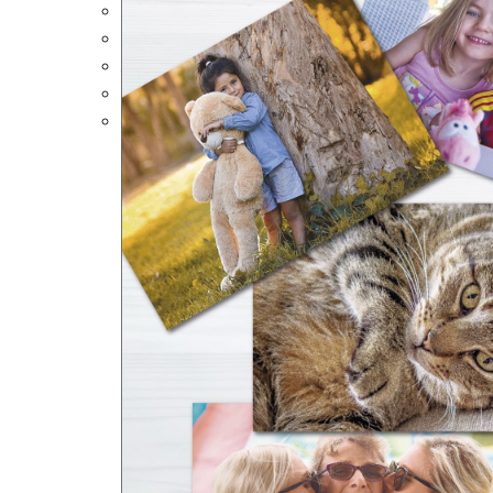
Portalápices Personalizados
Puzles Personalizados
Juegos de Mesa
Alfombrillas Personalizadas
Lámparas LED