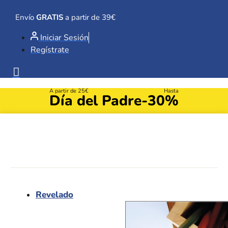
Ir
al
Envío
GRATIS
a partir de 39€
contenido
Iniciar Sesión
Regístrate
A partir de 25€
Hasta
Día del Padre
-30%
Revelado