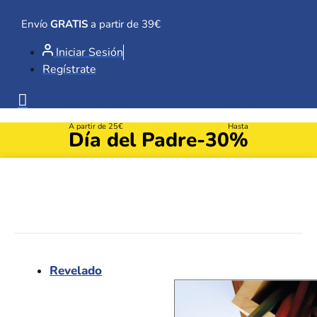
Ir
al
Envío
GRATIS
a partir de 39€
contenido
Iniciar Sesión
Regístrate
A partir de 25€
Hasta
Día del Padre
-30%
Revelado