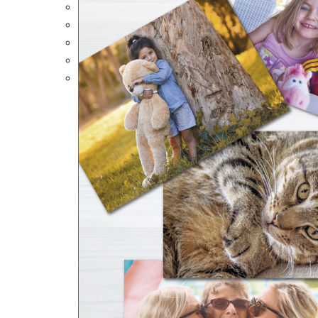
Portalápices Personalizados
Puzles Personalizados
Juegos de Mesa
Alfombrillas Personalizadas
Lámparas LED