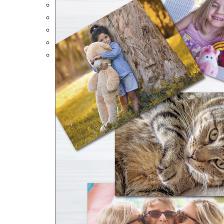
Portalápices Personalizados
Puzles Personalizados
Juegos de Mesa
Alfombrillas Personalizadas
Lámparas LED