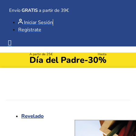
Ir
al
Envío
GRATIS
a partir de 39€
contenido
Iniciar Sesión
Regístrate
A partir de 25€
Hasta
Día del Padre
-30%
Revelado