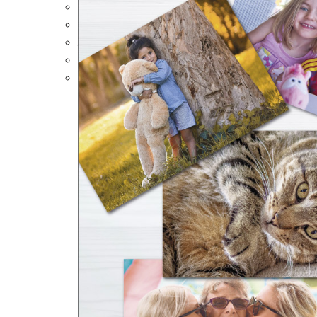
Portalápices Personalizados
Puzles Personalizados
Juegos de Mesa
Alfombrillas Personalizadas
Lámparas LED