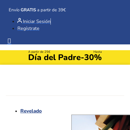
Ir
al
Envío
GRATIS
a partir de 39€
contenido
Iniciar Sesión
Regístrate
A partir de 25€
Hasta
Día del Padre
-30%
Revelado