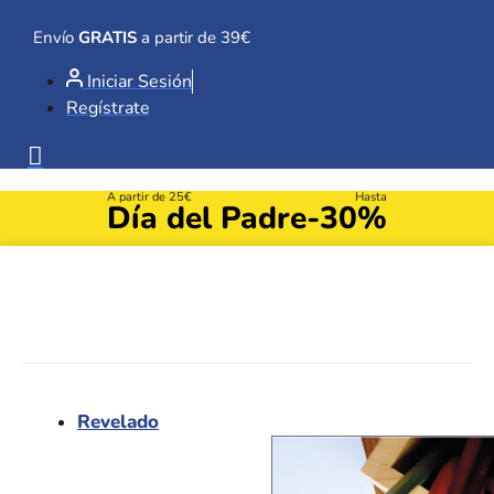
Ir
al
Envío
GRATIS
a partir de 39€
contenido
Iniciar Sesión
Regístrate
A partir de 25€
Hasta
Día del Padre
-30%
Revelado