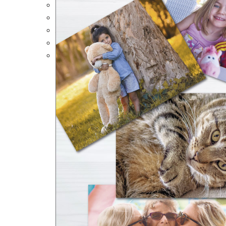
Portalápices Personalizados
Puzles Personalizados
Juegos de Mesa
Alfombrillas Personalizadas
Lámparas LED