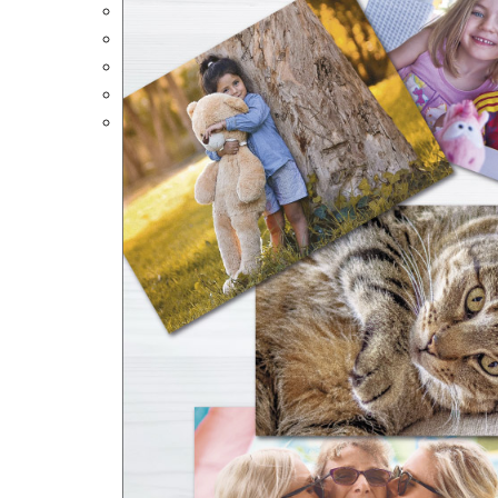
Portalápices Personalizados
Puzles Personalizados
Juegos de Mesa
Alfombrillas Personalizadas
Lámparas LED