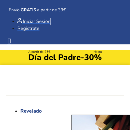
Ir
al
Envío
GRATIS
a partir de 39€
contenido
Iniciar Sesión
Regístrate
A partir de 25€
Hasta
Día del Padre
-30%
Revelado