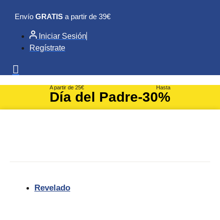
Ir
Envío
GRATIS
a partir de 39€
al
contenido
Iniciar Sesión
Regístrate
A partir de 25€
Hasta
Día del Padre
-30%
Revelado