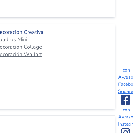
ecoración Creativa
uadros Mini
ecoración Collage
ecoración Wallart
Icon
Awes
Faceb
Squar
Icon
Awes
Instag