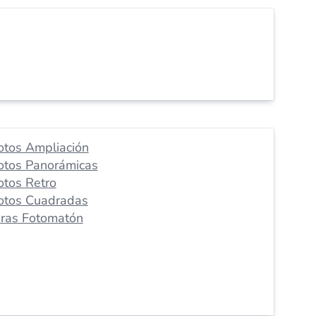
otos Ampliación
otos Panorámicas
otos Retro
otos Cuadradas
iras Fotomatón