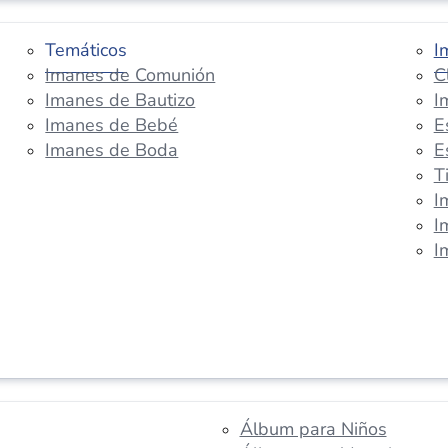
Temáticos
I
Imanes de Comunión
C
Imanes de Bautizo
I
Imanes de Bebé
E
Imanes de Boda
E
T
I
I
I
Álbum para Niños