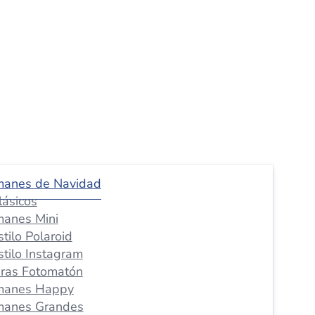
manes de Navidad
lásicos
manes Mini
stilo Polaroid
stilo Instagram
iras Fotomatón
manes Happy
manes Grandes