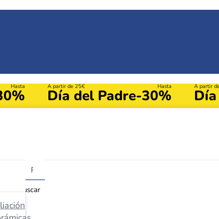
Hasta
A partir de 25€
Hasta
A partir 
30%
Día del Padre
-30%
Día
Buscar
iación
orámicas