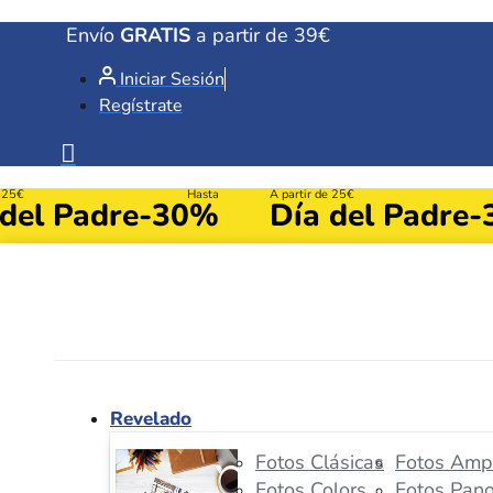
Ir
Envío
GRATIS
a partir de 39€
al
Iniciar Sesión
contenido
Regístrate
e 25€
Hasta
A partir de 25€
 del Padre
-30%
Día del Padre
-
Revelado
Fotos Clásicas
Fotos Ampl
Fotos Colors
Fotos Pan