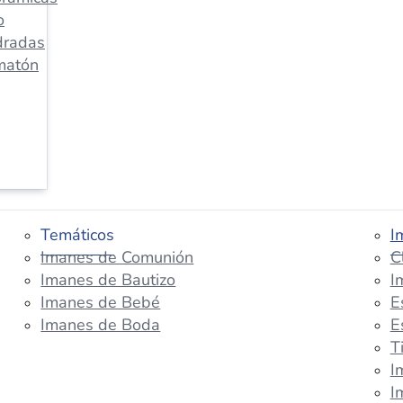
o
dradas
matón
Temáticos
I
Imanes de Comunión
C
Imanes de Bautizo
I
Imanes de Bebé
E
Imanes de Boda
E
T
I
I