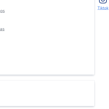
Tiktok
dos
das