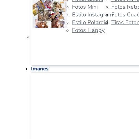
Fotos Mini
Fotos Retr
Estilo Instagram
Fotos Cua
Estilo Polaroid
Tiras Foto
Fotos Happy
Imanes