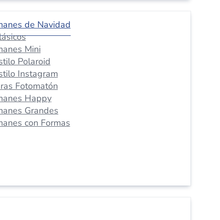
manes de Navidad
lásicos
manes Mini
stilo Polaroid
stilo Instagram
iras Fotomatón
manes Happy
manes Grandes
manes con Formas