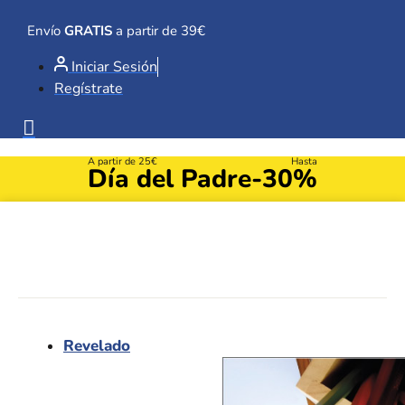
Ir
al
Envío
GRATIS
a partir de 39€
contenido
Iniciar Sesión
Regístrate
A partir de 25€
Hasta
Día del Padre
-30%
Revelado