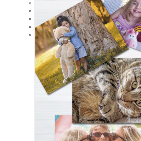
Portalápices Personalizados
Puzles Personalizados
Juegos de Mesa
Alfombrillas Personalizadas
Lámparas LED