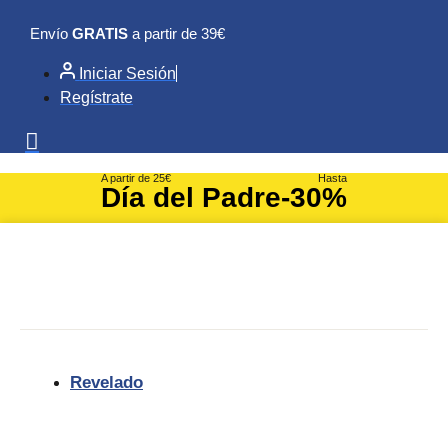
Ir
Envío
GRATIS
a partir de 39€
al
contenido
Iniciar Sesión
Regístrate
A partir de 25€
Hasta
Día del Padre
-30%
Revelado