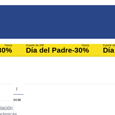
Hasta
A partir de 25€
Hasta
A partir d
30%
Día del Padre
-30%
Día
Buscar
iación
orámicas