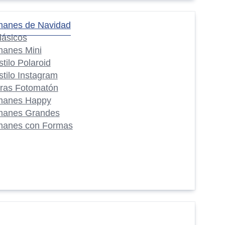
manes de Navidad
lásicos
manes Mini
stilo Polaroid
stilo Instagram
iras Fotomatón
manes Happy
manes Grandes
manes con Formas