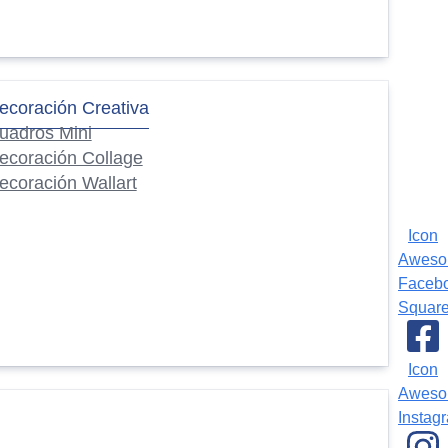
ecoración Creativa
uadros Mini
ecoración Collage
ecoración Wallart
Icon
Awes
Faceb
Squar
Icon
Awes
Instag