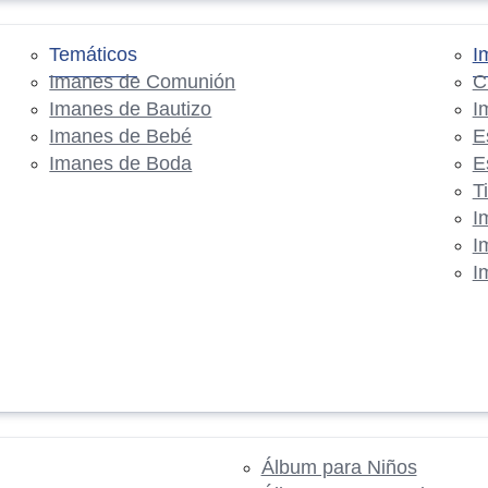
Temáticos
I
Imanes de Comunión
C
Imanes de Bautizo
I
Imanes de Bebé
E
Imanes de Boda
E
T
I
I
I
Álbum para Niños