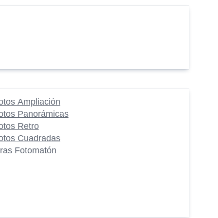
otos Ampliación
otos Panorámicas
otos Retro
otos Cuadradas
iras Fotomatón