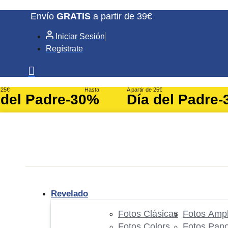
Ir
Envío
GRATIS
a partir de 39€
al
Iniciar Sesión
contenido
Regístrate
e 25€
Hasta
A partir de 25€
 del Padre
-30%
Día del Padre
-
Revelado
Fotos Clásicas
Fotos Ampl
Fotos Colors
Fotos Pan