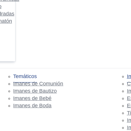
o
dradas
matón
Temáticos
I
Imanes de Comunión
C
Imanes de Bautizo
I
Imanes de Bebé
E
Imanes de Boda
E
T
I
I