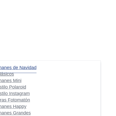
manes de Navidad
lásicos
manes Mini
stilo Polaroid
stilo Instagram
iras Fotomatón
manes Happy
manes Grandes