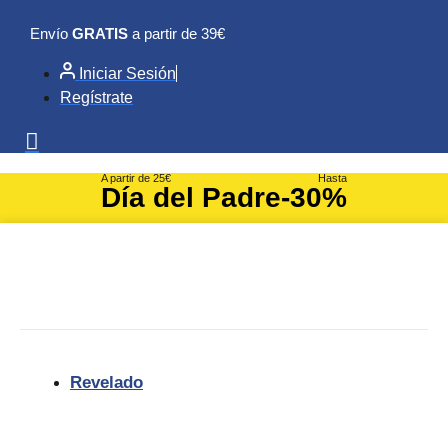
Ir
Envío
GRATIS
a partir de 39€
al
contenido
Iniciar Sesión
Regístrate
A partir de 25€
Hasta
Día del Padre
-30%
Revelado