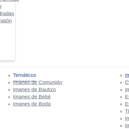
o
dradas
matón
Temáticos
I
Imanes de Comunión
C
Imanes de Bautizo
I
Imanes de Bebé
E
Imanes de Boda
E
T
I
I