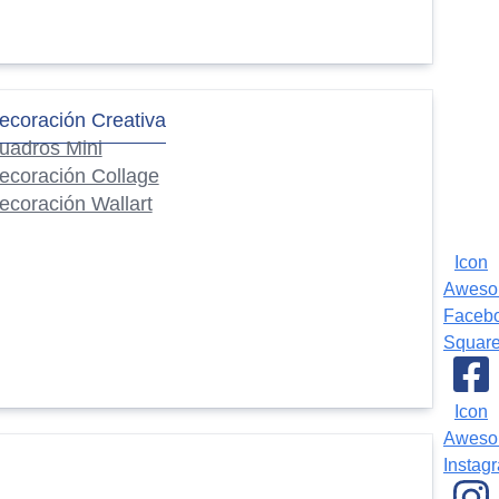
ecoración Creativa
uadros Mini
ecoración Collage
ecoración Wallart
Icon
Awes
Faceb
Squar
Icon
Awes
Instag