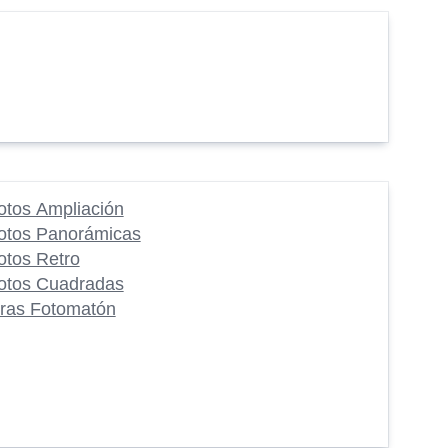
otos Ampliación
otos Panorámicas
otos Retro
otos Cuadradas
iras Fotomatón