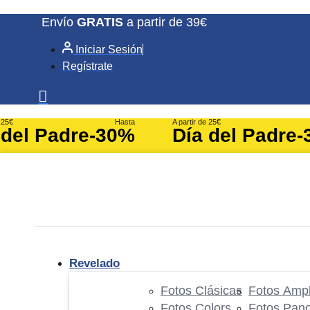
Ir
Envío
GRATIS
a partir de 39€
al
Iniciar Sesión
contenido
Regístrate
e 25€
Hasta
A partir de 25€
 del Padre
-30%
Día del Padre
-
Revelado
Fotos Clásicas
Fotos Ampl
Fotos Colors
Fotos Pan