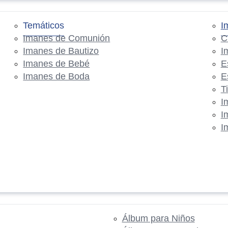
Temáticos
I
Imanes de Comunión
C
Imanes de Bautizo
I
Imanes de Bebé
E
Imanes de Boda
E
T
I
I
I
Álbum para Niños