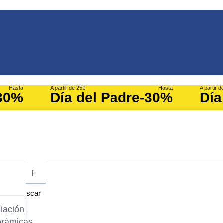
Hasta
A partir de 25€
Hasta
A partir d
30%
Día del Padre
-30%
Día
Buscar
iación
orámicas