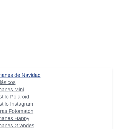
manes de Navidad
lásicos
manes Mini
stilo Polaroid
stilo Instagram
iras Fotomatón
manes Happy
manes Grandes