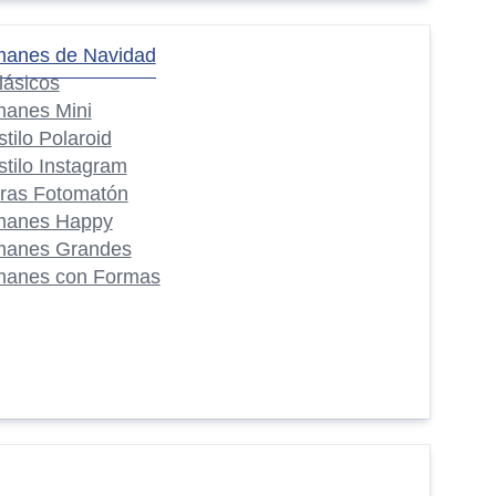
manes de Navidad
lásicos
manes Mini
stilo Polaroid
stilo Instagram
iras Fotomatón
manes Happy
manes Grandes
manes con Formas