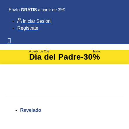
Ir
Envío
GRATIS
a partir de 39€
al
contenido
Iniciar Sesión
Regístrate
A partir de 25€
Hasta
Día del Padre
-30%
Revelado