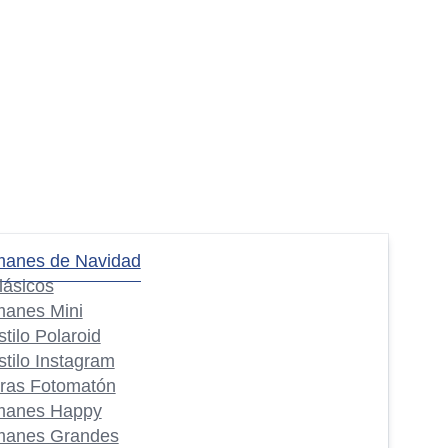
manes de Navidad
lásicos
manes Mini
stilo Polaroid
stilo Instagram
iras Fotomatón
manes Happy
manes Grandes