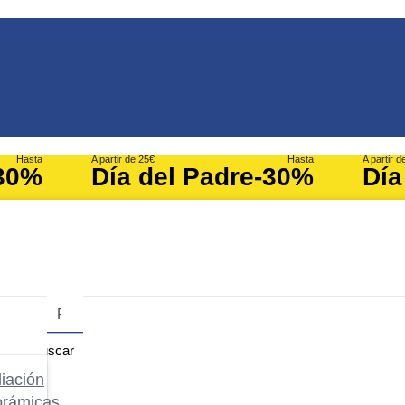
Hasta
A partir de 25€
Hasta
A partir d
30%
Día del Padre
-30%
Día
Buscar
iación
orámicas