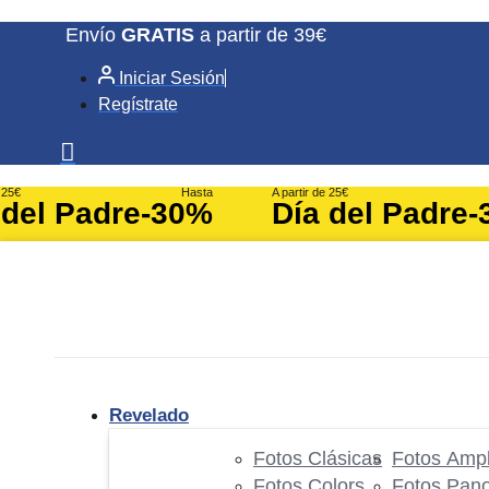
Ir
Envío
GRATIS
a partir de 39€
al
Iniciar Sesión
contenido
Regístrate
e 25€
Hasta
A partir de 25€
 del Padre
-30%
Día del Padre
-
Revelado
Fotos Clásicas
Fotos Ampl
Fotos Colors
Fotos Pan