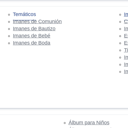
Temáticos
I
Imanes de Comunión
C
Imanes de Bautizo
I
Imanes de Bebé
E
Imanes de Boda
E
T
I
I
I
Álbum para Niños