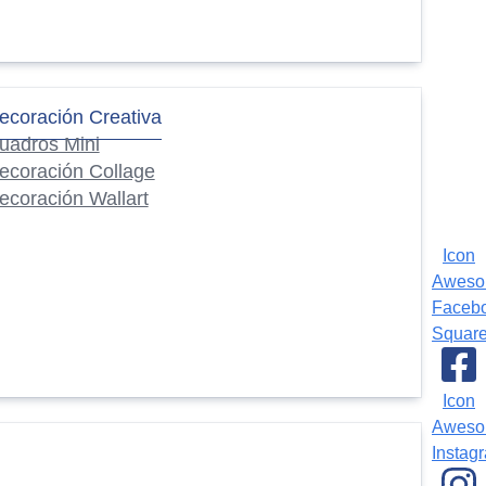
ecoración Creativa
uadros Mini
ecoración Collage
ecoración Wallart
Icon
Awes
Faceb
Squar
Icon
Awes
Instag