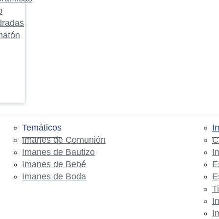
o
dradas
matón
Temáticos
I
Imanes de Comunión
C
Imanes de Bautizo
I
Imanes de Bebé
E
Imanes de Boda
E
T
I
I