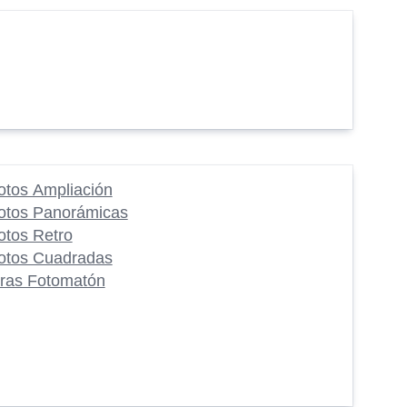
otos Ampliación
otos Panorámicas
otos Retro
otos Cuadradas
iras Fotomatón