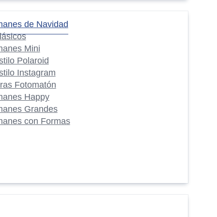
manes de Navidad
lásicos
manes Mini
stilo Polaroid
stilo Instagram
iras Fotomatón
manes Happy
manes Grandes
manes con Formas